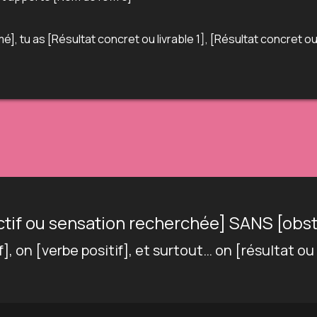
é], tu as [Résultat concret ou livrable 1], [Résultat concret ou 
ectif ou sensation recherchée] SANS [obst
if], on [verbe positif], et surtout… on [résultat 