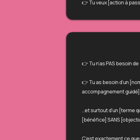
👉 Tu veux [action à passe
👉 Tu n’as PAS besoin de
👉 Tu as besoin d’un [nom
accompagnement guidé]
…et surtout d’un [terme q
[bénéfice] SANS [objecti
C’est exactement ce que t