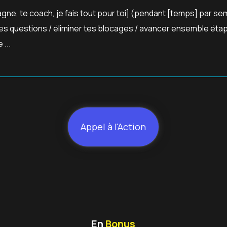
gne, te coach, je fais tout pour toi] (pendant [temps] par se
 tes questions / éliminer tes blocages / avancer ensemble éta
...
Appel à l'Action
En
Bonus