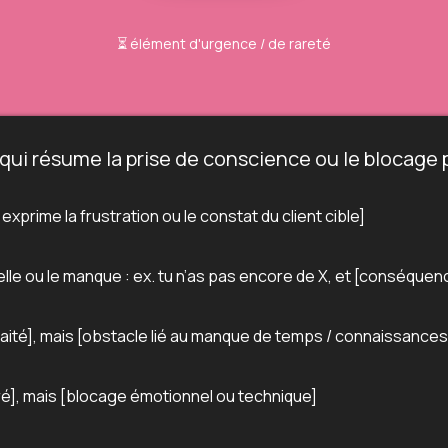
⏳ élément d'urgence / de rareté
 qui résume la prise de conscience ou le blocage p
exprime la frustration ou le constat du client cible]
uelle ou le manque : ex. tu n’as pas encore de X, et [conséque
haité], mais [obstacle lié au manque de temps / connaissances
ré], mais [blocage émotionnel ou technique]