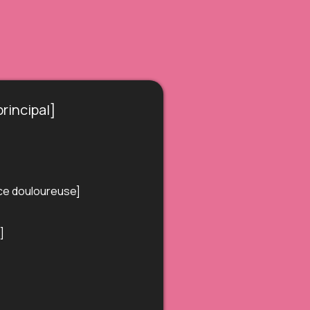
rincipal]
nce douloureuse]
]