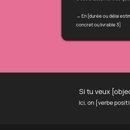
→ En [durée ou délai estim
concret ou livrable 3]
Si tu veux [obj
Ici, on [verbe posit