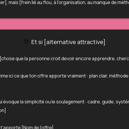
r], mais [frein lié au flou, à l’organisation, au manque de mét
💡
Et si [alternative attractive]
 [chose que la personne croit devoir encore apprendre, che
me ici ce que ton offre apporte vraiment : plan clair, méthode
ui évoque la simplicité ou le soulagement : cadre, guide, syst
on]
’apporte [Nom de l’offre]