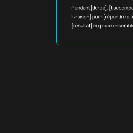
Pendant [durée], [t’accompa
livraison] pour [répondre à
[résultat] en place ensemble 