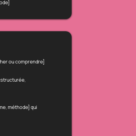
hode]
rcher ou comprendre]
 structurée,
ème, méthode] qui