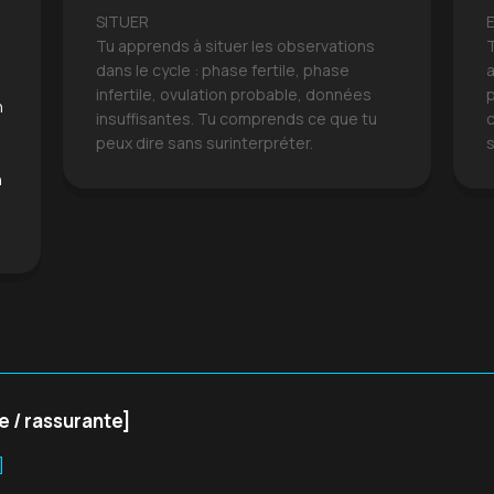
SITUER
Tu apprends à situer les observations
dans le cycle : phase fertile, phase
a
infertile, ovulation probable, données
n
insuffisantes. Tu comprends ce que tu
peux dire sans surinterpréter.
n
e / rassurante]
]