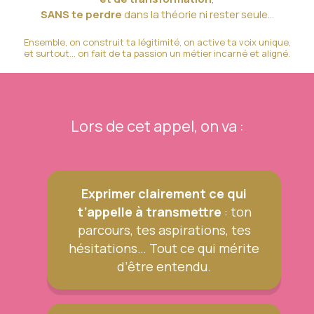
SANS te perdre
dans la théorie ni rester seule…
Ensemble, on construit ta légitimité, on active ta voix unique,
et surtout… on fait de ta passion un métier incarné et aligné.
Lors de cet appel, on va :
Exprimer clairement ce qui
t’appelle à transmettre
: ton
parcours, tes aspirations, tes
hésitations… Tout ce qui mérite
d’être entendu.