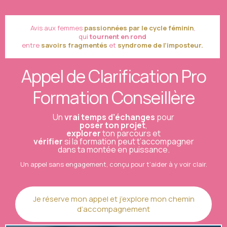
Avis aux femmes
passionnées par le cycle féminin
,
qui
tournent en rond
entre
savoirs fragmentés
et
syndrome de l’imposteur.
Appel de Clarification Pro
Formation Conseillère
Un
vrai temps d’échanges
pour
poser ton projet
,
explorer
ton parcours et
vérifier
si la formation peut t’accompagner
dans ta montée en puissance.
Un appel sans engagement, conçu pour t’aider à y voir clair.
Je réserve mon appel et j’explore mon chemin
d’accompagnement