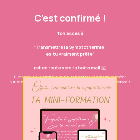
C'est confirmé !
Ton accès à
"Transmettre la Symptothermie :
es-tu vraiment prête"
est en route
vers ta boîte mail
✉️
Tu vas
recevoir un
email
d’ici quelques minutes
avec le lien pour y accéder.
Si tu ne le vois pas, pense à vérifier les spams ou l’onglet “Promotions/Transactions” !