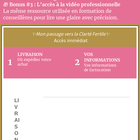
🎁
Bonus #3 : L’accès à la vidéo professionnelle
La même ressource utilisée en formation de
conseillères pour lire une glaire avec précision.
✨Mon passage vers la Clarté Fertile✨
Accès immédiat
LIVRAISON
VOS
1
2
Où expédier votre
INFORMATIONS
achat
Vos informations
de facturation
LI
V
R
AI
S
O
N